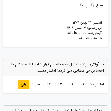
منبع: یک پزشک
انتشار:
13 بهمن 1404
بروزرسانی:
13 بهمن 1404
گردآورنده:
cafetutor.ca
شناسه مطلب: 81
به "وقتی ورزش تبدیل به مکانیسم فرار از اضطراب، خشم یا
احساس بی معنایی می گردد" امتیاز دهید
امتیاز دهید:
1
2
3
4
5
رای
دیدگاه های مرتبط با "وقتی ورزش تبدیل به مکانیسم فرار از