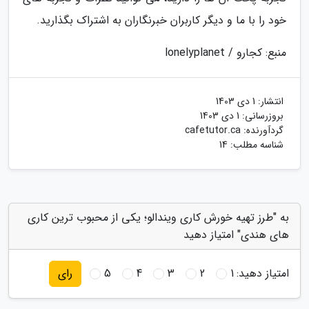
خود را با ما و دیگر کاربران خبرنگاران به اشتراک بگذارید.
منبع: کجارو / lonelyplanet
انتشار:
1 دی 1403
بروزرسانی:
1 دی 1403
گردآورنده:
cafetutor.ca
شناسه مطلب: 14
به "طرز تهیه خورش کاری ویندالو؛ یکی از محبوب ترین کاری
های هندی" امتیاز دهید
امتیاز دهید:
1
2
3
4
5
رای