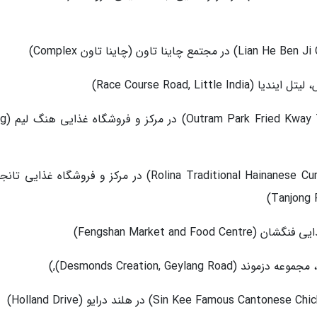
10. اوترام پارک فراید کاوای
11. رولینا تردیشنال هاینانیس کاری پاف (Rolina Traditional Hainanese Curry Puff) در مرکز و فروشگاه غ