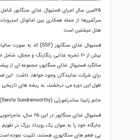
25امین سال اجرای فستیوال غذای سنگاپور شا
سرآشپزها از جمله همکاری بین امانوئل استروبا
هتل میشلین است.
سالگرد فستیوال غذای سنگاپور، مجموعه ای از پیشن
برای شرکت نمایندگان وجود خواهد داشت. این فستی
طول این دوره می درخشند، به ریشه های تاریخی خ
خانم رانیتا ساندرامورثی (Ranita Sundramoorthy)، مدیر بخش غذای سازمان گردشگری سنگاپور (STB) گفت:
فستیوال غذای سنگاپور 
جایگاه خود را به عنوان یک رویداد بزرگ در تقویم
پی طعم های سنگاپوری هستند، تثبیت نموده است