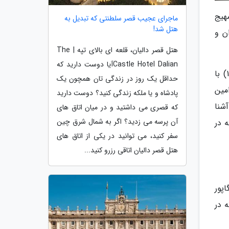
هیج
ماجرای عجیب قصر سلطنتی که تبدیل به
هتل شد!
ن و
هتل قصر دالیان، قلعه ای بالای تپه | The
Castle Hotel Dalianآیا دوست دارید که
فستیوال غذای سنگاپور (SSF) که به صورت سالیانه در سنگاپور برگزار می گردد، تا تاریخ 29 جولای 2018 (7 مرداد 1397) با
حداقل یک روز در زندگی تان همچون یک
2 تجربه غذایی رنگارنگ و مجلل، شامل طعم های سنتی و امروزی، به این کشور برخواهد گشت. مصادف با 25امین
پادشاه و یا ملکه زندگی کنید؟ دوست دارید
شنا
که قصری می داشتید و در میان اتاق های
آن پرسه می زدید؟ اگر به شمال شرق چین
 در
سفر کنید، می توانید در یکی از اتاق های
هتل قصر دالیان اتاقی رزرو کنید...
گاپور
 در