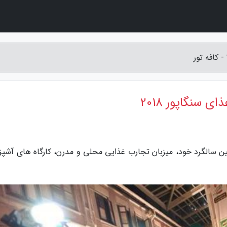
زارش کافه تور، فستیوال غذای سنگاپور در 25امین سالگرد خود، میزبان تجارب غذایی محلی و مدرن، کارگاه های آ