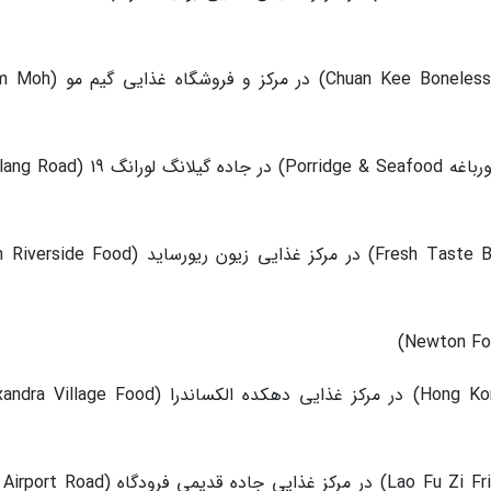
2. چوآن کی بونلس بریزد داک (Chuan Kee Boneless Braised Duck) در
3. فرنی امیننت فراگ و غذای دریایی (Eminent قورباغه Porridge & Seafood) در جاده
4. طعم تازه نودل بیگ پران (Fresh Taste Big Prawn Noodle) در مرکز غذایی زیون ریورساید (
6. سوپ خوشمزه هنگ کنگ (Hong Kong Yummy Soup) در مرکز غذایی دهکده الکساندرا (e Food
7. لائو فو زی فراید کاوای تیئو (Lao Fu Zi Fried Kway Teow) در مرکز غذایی جاده قدیمی ف