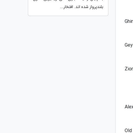
بلندپرواز شده اند. افتخار...
 مرکز و فروشگاه غذایی گیم مو (Ghim Moh
 گیلانگ لورانگ 19 (Geylang Road
Zion Riverside Food
Alexandra Villag
رودگاه (Old Airport Road