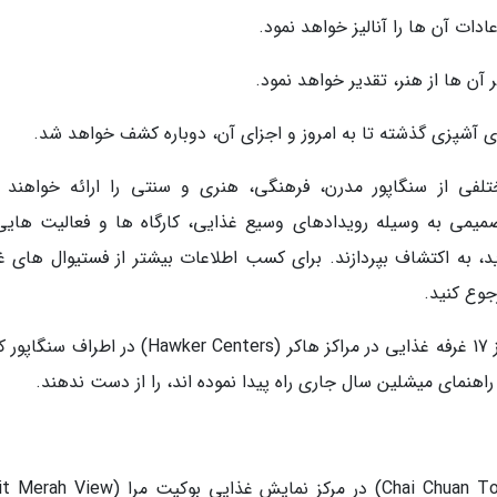
 از سنگاپور مدرن، فرهنگی، هنری و سنتی را ارائه خواهند ک
صمیمی به وسیله رویدادهای وسیع غذایی، کارگاه ها و فعالیت هایی
د، به اکتشاف بپردازند. برای کسب اطلاعات بیشتر از فستیوال های غ
کسانی که عاشق غذا هستند، به هیچ وجه بازدید از 17 غرفه غذایی در مراکز هاکر (Hawker Centers) در 
1. چای چوان یانگ رو تانگ (Chai Chuan Tou Yang Rou Tang) در مرکز نمایش غذایی بوکیت