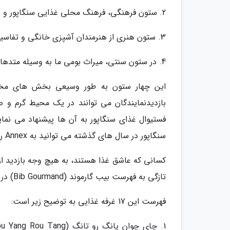
2. ستون فرهنگی، فرهنگ محلی غذایی سنگاپور و عادات آن ها را آنالیز خواهد نمود.
3. ستون هنری از هنرمندان آشپزی خانگی و تفاسیر آن ها از هنر، تقدیر خواهد نمود.
4. در ستون سنتی، میراث بومی ما به وسیله متدهای آشپزی گذشته تا به امروز و اجزای آن، دوباره کشف خواهد شد.
این چهار ستون به طور وسیعی بخش های مختلفی
بازدیدنمایندگان می توانند در یک محیط گرم و 
فستیوال غذای سنگاپور به آن ها پیشنهاد می نمای
سنگاپور در سال های گذشته می توانید به Annex رجوع کنید.
تازگی به فهرست بیب گارموند (Bib Gourmand) در راهنمای میشلین سال جاری راه پیدا نموده اند، را از دست ندهند.
فهرست این 17 غرفه غذایی به توضیح زیر است: