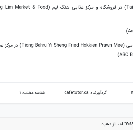
15. نودل و گوشت تای وا (Tai Wah Pork Noodle) در فروشگاه و مرکز غذایی هنگ لیم (t & Food
17.میگوی سرخ شده تیونگ باهرا یی شنگ هاکین می ( Sheng Fried Hokkien Prawn Mee
گردآورنده:
cafetutor.ca
شناسه مطلب: 1